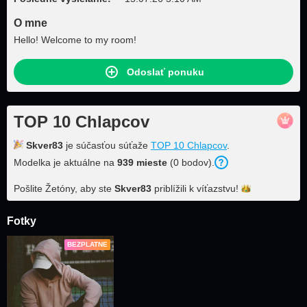
O mne
Hello! Welcome to my room!
Odoslať ponuku
TOP 10 Chlapcov
Skver83
je súčasťou súťaže
TOP 10 Chlapcov
.
Modelka je aktuálne na
939 mieste
(0 bodov).
Pošlite Žetóny, aby ste
Skver83
priblížili k
víťazstvu!
Fotky
BEZPLATNE