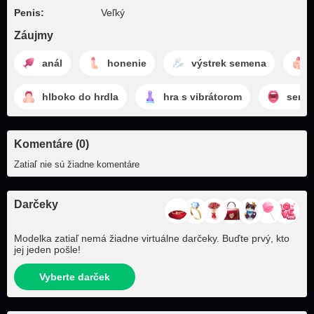
Penis:
Veľký
Záujmy
anál
honenie
výstrek semena
hlboko do hrdla
hra s vibrátorom
semen
Komentáre (0)
Zatiaľ nie sú žiadne komentáre
Darčeky
Modelka zatiaľ nemá žiadne virtuálne darčeky. Buďte prvý, kto
jej jeden pošle!
Vyberte darček