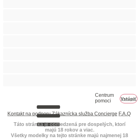
Veľký zadok
Vyspelá
Ázijec
Černošky
Červenovláska
Ženy v domácnosti
Centrum
Vstúpiť
pomoci
Kontakt na podporu
Zákaznícka služba Concierge
F.A.Q
Táto stránka je obmedzená pre dospelých, ktorí
majú 18 rokov a viac.
Všetky modelky na tejto stránke majú najmenej 18