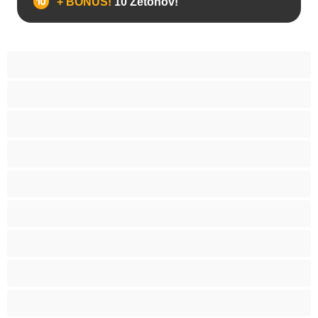
+ BONUS!
10 Žetónov!
Anál
Arabky
Babes
Babičky
Bacuľky
BBW
Belošky
Blondína
Bondáž