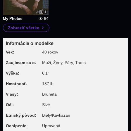
1
64
My Photos
Zobraziť všetko
Informácie o modelke
Vek:
40 rokov
Zaujímam sa o:
Muži, Ženy, Páry, Trans
Výška:
6'1"
Hmotnosť:
187 lb
Vlasy:
Bruneta
Oči:
Sivé
Etnický pôvod:
Biely/Kavkazan
Ochlpenie:
Upravená