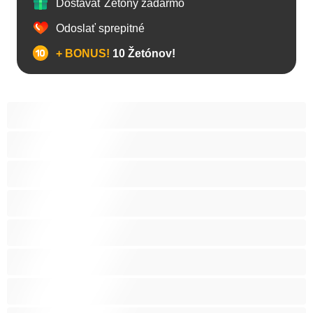
Dostávať Žetóny zadarmo
Odoslať sprepitné
+ BONUS!
10 Žetónov!
Anál
Arabky
Babes
Babičky
Bacuľky
BBW
Belošky