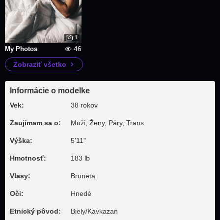
1
46
My Photos
Zobraziť všetko
Informácie o modelke
Vek:
38 rokov
Zaujímam sa o:
Muži, Ženy, Páry, Trans
Výška:
5'11"
Hmotnosť:
183 lb
Vlasy:
Bruneta
Oči:
Hnedé
Etnický pôvod:
Biely/Kavkazan