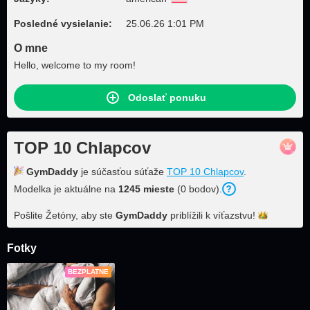
Posledné vysielanie:
25.06.26 1:01 PM
O mne
Hello, welcome to my room!
Odoslať ponuku
TOP 10 Chlapcov
GymDaddy
je súčasťou súťaže
TOP 10 Chlapcov
.
Modelka je aktuálne na
1245 mieste
(0 bodov).
Pošlite Žetóny, aby ste
GymDaddy
priblížili k
víťazstvu!
Fotky
BEZPLATNE