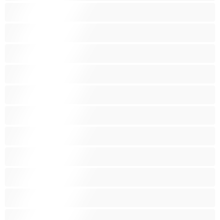
Lesbičky
Malé prsia
Najlepšie pre súkromné
Násť 18+
Obrovské prsia
Oholené ohanbie
Pornohviezdy
Skupinový sex
Stredné prsia
Striekanie
Svalnaté