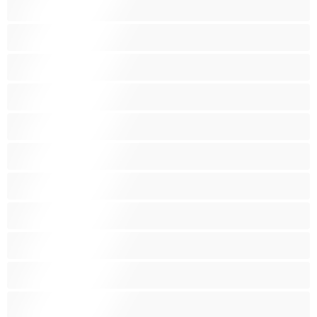
Blondína
Bondáž
Bruneta
Chlpaté ohanbie
Dievčatá z internátu
Drobné
Fajčenie
Fetiš
Hračky
Indky
Latino