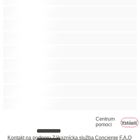
Tehotné
Veľké prsia
Veľký zadok
Vyspelá
Ázijec
Černošky
Červenovláska
Ženy v domácnosti
Centrum
Vstúpiť
pomoci
Kontakt na podporu
Zákaznícka služba Concierge
F.A.Q