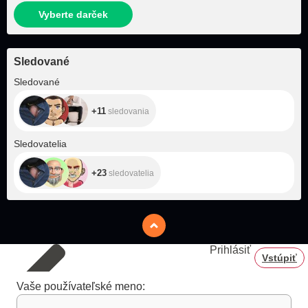
Vyberte darček
Sledované
+11
Sledované
+11
sledovania
+23
Sledovatelia
+23
sledovatelia
Prihlásiť
Vstúpiť
Vaše používateľské meno: