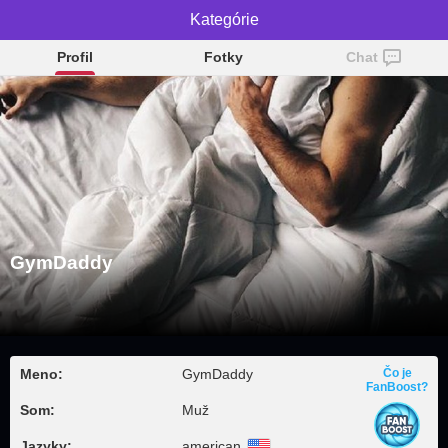
GymDaddy
Kategórie
Profil
Fotky
Chat
GymDaddy
Meno:
GymDaddy
Čo je
FanBoost?
Som:
Muž
Jazyky:
american