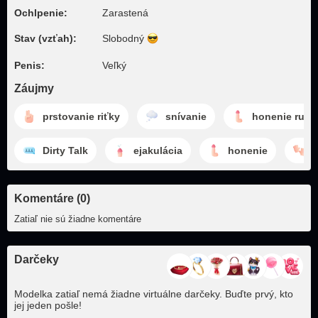
Ochlpenie:
Zarastená
Stav (vzťah):
Slobodný
Penis:
Veľký
Záujmy
prstovanie riťky
snívanie
honenie ruko
Dirty Talk
ejakulácia
honenie
Komentáre (0)
Zatiaľ nie sú žiadne komentáre
Darčeky
Modelka zatiaľ nemá žiadne virtuálne darčeky. Buďte prvý, kto
jej jeden pošle!