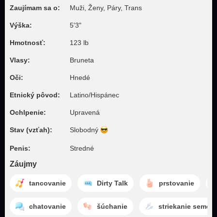
Zaujímam sa o:
Muži, Ženy, Páry, Trans
Výška:
5'3"
Hmotnosť:
123 lb
Vlasy:
Bruneta
Oči:
Hnedé
Etnický pôvod:
Latino/Hispánec
Ochlpenie:
Upravená
Stav (vzťah):
Slobodný
Penis:
Stredné
Záujmy
tancovanie
Dirty Talk
prstovanie
chatovanie
šúchanie
striekanie semen