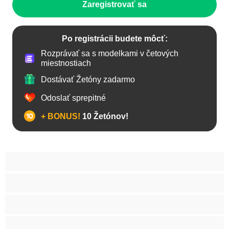
Zaregistrovať sa
Po registrácii budete môcť:
Rozprávať sa s modelkami v četových
miestnostiach
Dostávať Žetóny zadarmo
Odoslať sprepitné
+ BONUS!
10 Žetónov!
Anál
Arabky
Babes
Babičky