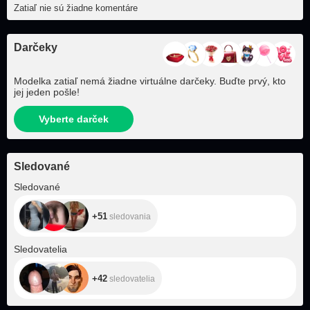
Zatiaľ nie sú žiadne komentáre
Darčeky
Modelka zatiaľ nemá žiadne virtuálne darčeky. Buďte prvý, kto
jej jeden pošle!
Vyberte darček
Sledované
+51
Sledované
+51
sledovania
+42
Sledovatelia
+42
sledovatelia