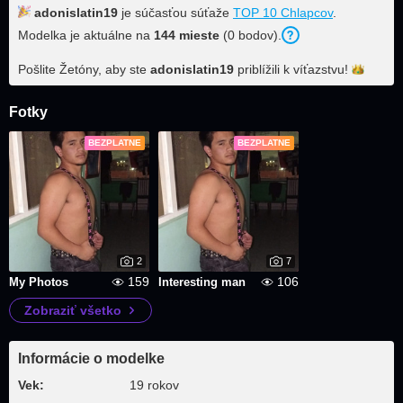
adonislatin19
je súčasťou súťaže
TOP 10 Chlapcov
.
Modelka je aktuálne na
144 mieste
(0 bodov).
Pošlite Žetóny, aby ste
adonislatin19
priblížili k
víťazstvu!
Fotky
BEZPLATNE
BEZPLATNE
2
7
159
106
My Photos
Interesting man
Zobraziť všetko
Informácie o modelke
Vek:
19 rokov